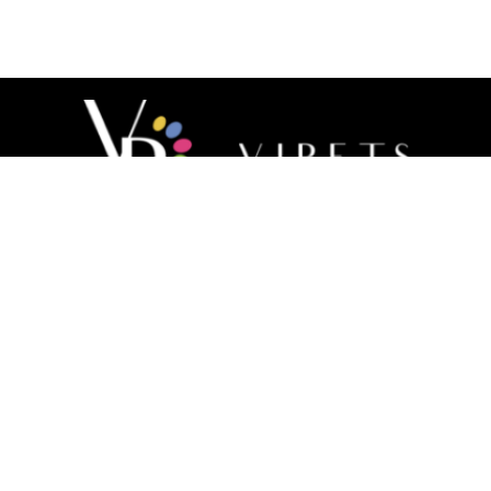
Contacto
+57 316 558 1790
+57 302 6496872
(601) 884 1266
Calle 2e # 31-04, Chía – Cundinamarca