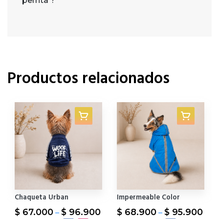
perrita ?
Productos relacionados
Chaqueta Urban
Impermeable Color
Price
Pric
$
67.000
$
96.900
$
68.900
$
95.900
–
–