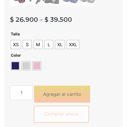
Price
$
26.900
–
$
39.500
range:
Talla
$ 26.900
XS
S
M
L
XL
XXL
through
$ 39.500
Color
Ropa
interior
Agregar al carrito
para
celo
cantidad
Comprar ahora