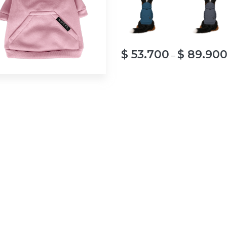
$
53.700
$
89.90
–