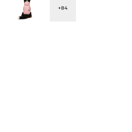
+84
Price
0
range:
$ 53.700
through
$ 89.900