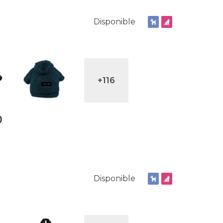
Disponible
+116
Price
0
range:
$ 48.700
through
$ 85.000
Disponible