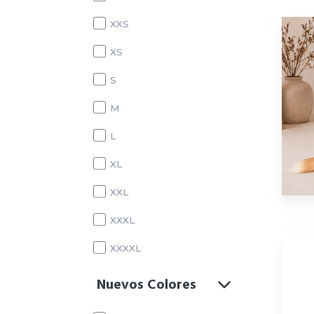
XXS
XS
S
M
L
XL
XXL
XXXL
XXXXL
Nuevos Colores